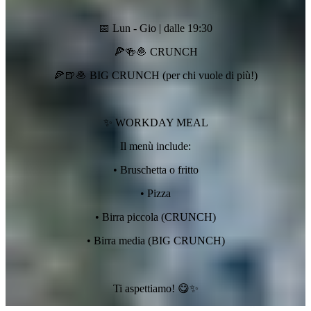
📅 Lun - Gio | dalle 19:30
🍕🍻🧆 CRUNCH
🍕🍺🧆 BIG CRUNCH (per chi vuole di più!)
✨ WORKDAY MEAL
Il menù include:
• Bruschetta o fritto
• Pizza
• Birra piccola (CRUNCH)
• Birra media (BIG CRUNCH)
Ti aspettiamo! 😋✨