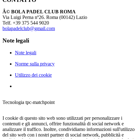
Â© BOLA PADEL CLUB ROMA
Via Luigi Perna nº26. Roma (00142) Lazio
Telf. +39 375 544 9020
bolapadelclub@gmail.com
Note legali
Note legali
Norme sulla privacy
Utilizzo dei cookie
Tecnologia tpc-matchpoint
I cookie di questo sito web sono utilizzati per personalizzare i
contenuti e gli annunci, offrire funzionalità di social network e
analizzare il traffico. Inoltre, condividiamo informazioni sull'utilizzo
del sito web con i nostri partner di social network, pubblicità e