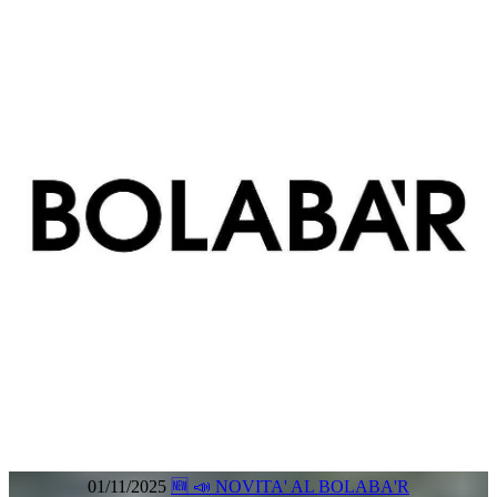
01/11/2025
🆕 📣 NOVITA' AL BOLABA'R