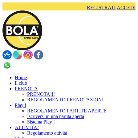
REGISTRATI
ACCEDI
+39 375 544 9020
Home
Il club
PRENOTA
PRENOTA!!!
REGOLAMENTO PRENOTAZIONI
Play !
REGOLAMENTO PARTITE APERTE
Iscriversi in una partita aperta
Sistema Play !
ATTIVITA '
Regolamento attività