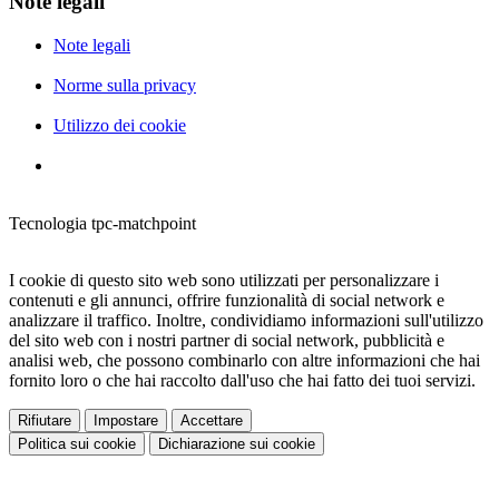
Note legali
Note legali
Norme sulla privacy
Utilizzo dei cookie
Tecnologia tpc-matchpoint
I cookie di questo sito web sono utilizzati per personalizzare i
contenuti e gli annunci, offrire funzionalità di social network e
analizzare il traffico. Inoltre, condividiamo informazioni sull'utilizzo
del sito web con i nostri partner di social network, pubblicità e
analisi web, che possono combinarlo con altre informazioni che hai
fornito loro o che hai raccolto dall'uso che hai fatto dei tuoi servizi.