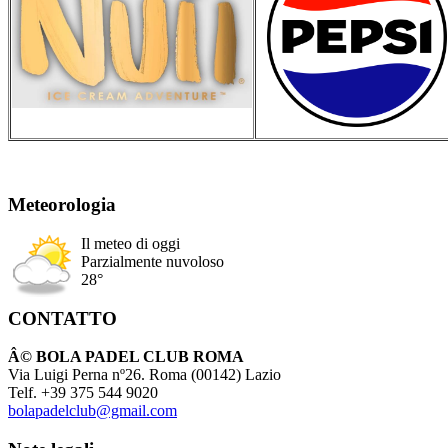
Meteorologia
Il meteo di oggi
Parzialmente nuvoloso
28°
CONTATTO
Â© BOLA PADEL CLUB ROMA
Via Luigi Perna nº26. Roma (00142) Lazio
Telf. +39 375 544 9020
bolapadelclub@gmail.com