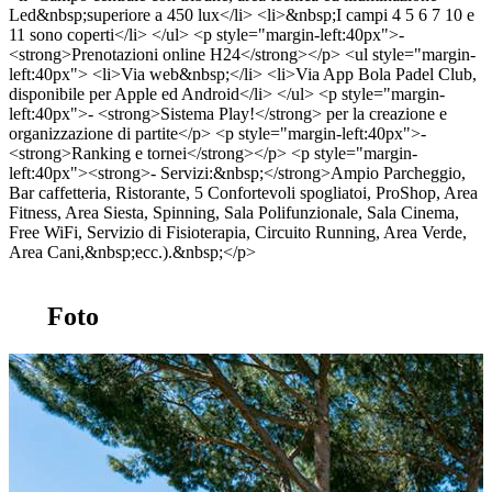
Led&nbsp;superiore a 450 lux</li> <li>&nbsp;I campi 4 5 6 7 10 e
11 sono coperti</li> </ul> <p style="margin-left:40px">-
<strong>Prenotazioni online H24</strong></p> <ul style="margin-
left:40px"> <li>Via web&nbsp;</li> <li>Via App Bola Padel Club,
disponibile per Apple ed Android</li> </ul> <p style="margin-
left:40px">- <strong>Sistema Play!</strong> per la creazione e
organizzazione di partite</p> <p style="margin-left:40px">-
<strong>Ranking e tornei</strong></p> <p style="margin-
left:40px"><strong>- Servizi:&nbsp;</strong>Ampio Parcheggio,
Bar caffetteria, Ristorante, 5 Confortevoli spogliatoi, ProShop, Area
Fitness, Area Siesta, Spinning, Sala Polifunzionale, Sala Cinema,
Free WiFi, Servizio di Fisioterapia, Circuito Running, Area Verde,
Area Cani,&nbsp;ecc.).&nbsp;</p>
Foto