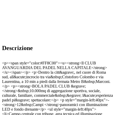
Descrizione
<p><span style="color:#FF8C00"><u><strong>Il CLUB
AVANGUARDIA DEL PADEL NELLA CAPITALE</strong>
</u></span></p> <p>Dentro la citt&agrave;, nel cuore di Roma
sud, all&acute;incrocio tra via&nbsp;Cristoforo Colombo e via
Laurentina, a 10 min a piedi dalla fermata Metro B&nbsp;Marconi.
</p> <p><strong>BOLA PADEL CLUB &egrave;
</strong>&nbsp;10.000mq di aggregazione sportiva, sociale,
culturale, familiare, commerciale&nbsp;&egrave; l&acute;esperienza
padel pi&ugrave; spettacolare:</p> <p style="margin-left:40px">-
<strong>12&nbsp;Campi </strong>panoramici con illuminazione
LED e fondo drenante</p> <ul style="margin-left:40px">
<li>Campo centrale con tribune, area tecnica ed illuminazione