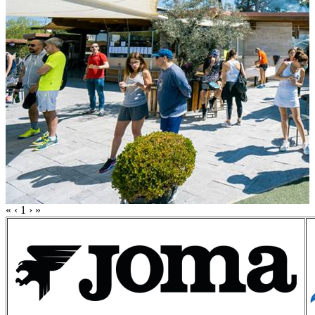
«
‹
1
›
»